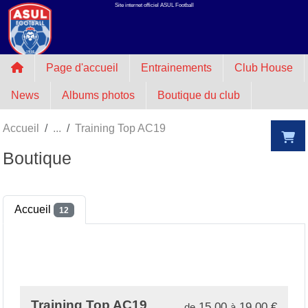
Site internet officiel ASUL Football
Panneau de gestion des cookies
Page d'accueil
Entrainements
Club House
News
Albums photos
Boutique du club
Accueil
Training Top AC19
Boutique
Accueil
12
Training Top AC19
15.00
19.00
€
de
à