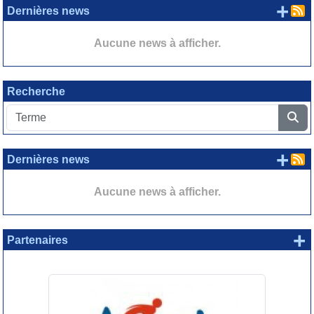
+ d
Dernières news
Aucune news à afficher.
Recherche
+ d
Dernières news
Aucune news à afficher.
+
Partenaires