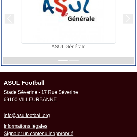
Précedent
Suiv
ASUL Générale
ASUL Football
Stade Séverine - 17 Rue Séverine
69100
VILLEURBANNE
info@asulfootball.org
Informations légales
Signaler un contenu inapproprié