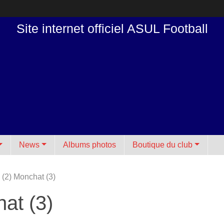
Site internet officiel ASUL Football
News
Albums photos
Boutique du club
 (2) Monchat (3)
at (3)