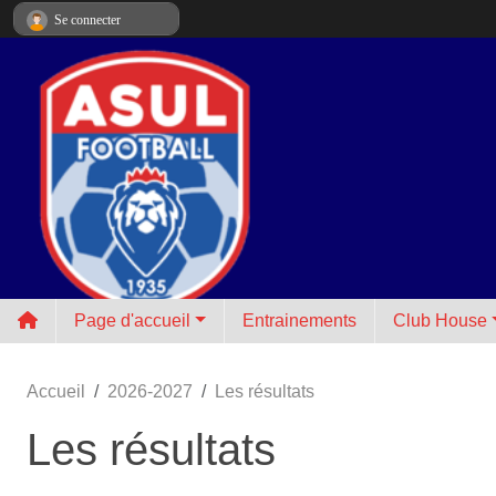
Panneau de gestion des cookies
Se connecter
Page d'accueil
Entrainements
Club House
Accueil
2026-2027
Les résultats
Les résultats