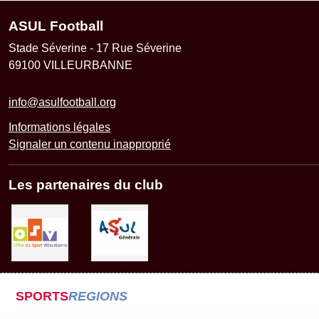
ASUL Football
Stade Séverine - 17 Rue Séverine
69100
VILLEURBANNE
info@asulfootball.org
Informations légales
Signaler un contenu inapproprié
Les partenaires du club
SPORTS
REGIONS