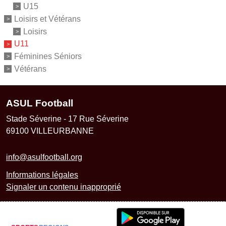
U15
Loisirs et Vétérans
Loisirs
U11
Féminines Séniors
Vétérans
ASUL Football
Stade Séverine - 17 Rue Séverine
69100
VILLEURBANNE
info@asulfootball.org
Informations légales
Signaler un contenu inapproprié