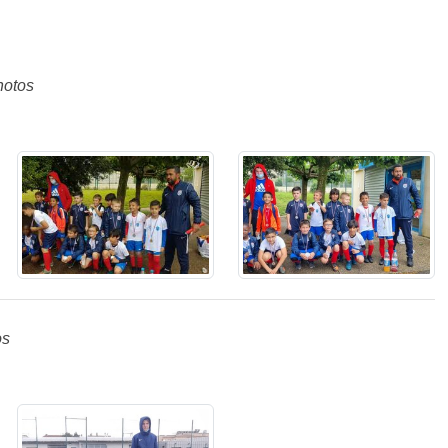
hotos
os