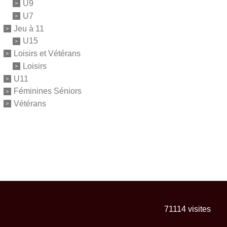
U9
U7
Jeu à 11
U15
Loisirs et Vétérans
Loisirs
U11
Féminines Séniors
Vétérans
71114
visites