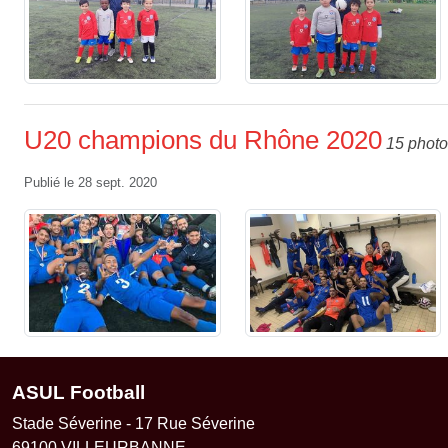
U20 champions du Rhône 2020
15 phot
Publié le
28 sept. 2020
ASUL Football
Stade Séverine - 17 Rue Séverine
69100
VILLEURBANNE