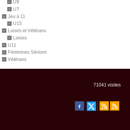
U9
U7
Jeu à 11
U15
Loisirs et Vétérans
Loisirs
U11
Féminines Séniors
Vétérans
71041
visites